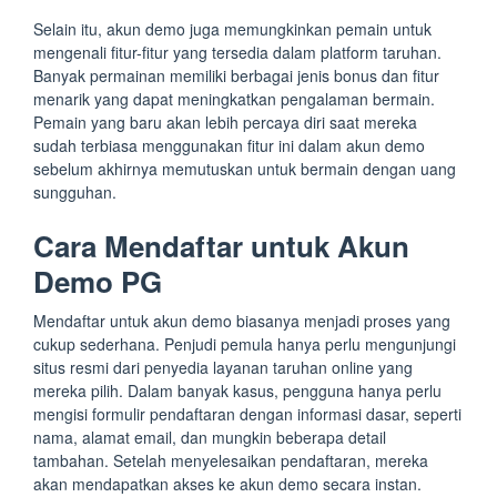
Selain itu, akun demo juga memungkinkan pemain untuk
mengenali fitur-fitur yang tersedia dalam platform taruhan.
Banyak permainan memiliki berbagai jenis bonus dan fitur
menarik yang dapat meningkatkan pengalaman bermain.
Pemain yang baru akan lebih percaya diri saat mereka
sudah terbiasa menggunakan fitur ini dalam akun demo
sebelum akhirnya memutuskan untuk bermain dengan uang
sungguhan.
Cara Mendaftar untuk Akun
Demo PG
Mendaftar untuk akun demo biasanya menjadi proses yang
cukup sederhana. Penjudi pemula hanya perlu mengunjungi
situs resmi dari penyedia layanan taruhan online yang
mereka pilih. Dalam banyak kasus, pengguna hanya perlu
mengisi formulir pendaftaran dengan informasi dasar, seperti
nama, alamat email, dan mungkin beberapa detail
tambahan. Setelah menyelesaikan pendaftaran, mereka
akan mendapatkan akses ke akun demo secara instan.