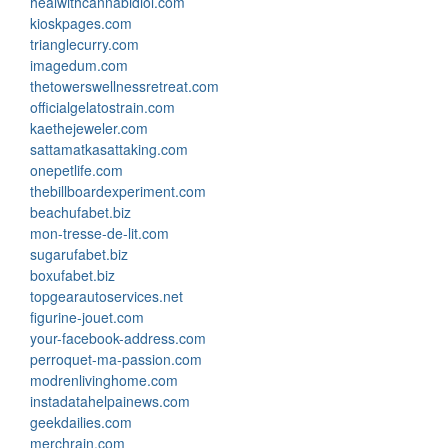
healwithcannabidiol.com
kioskpages.com
trianglecurry.com
imagedum.com
thetowerswellnessretreat.com
officialgelatostrain.com
kaethejeweler.com
sattamatkasattaking.com
onepetlife.com
thebillboardexperiment.com
beachufabet.biz
mon-tresse-de-lit.com
sugarufabet.biz
boxufabet.biz
topgearautoservices.net
figurine-jouet.com
your-facebook-address.com
perroquet-ma-passion.com
modrenlivinghome.com
instadatahelpainews.com
geekdailies.com
merchrain.com