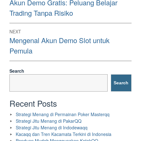
navigation
Previous
Akun Demo Gratis: Peluang Belajar
post:
Trading Tanpa Risiko
NEXT
Next
Mengenal Akun Demo Slot untuk
post:
Pemula
Search
Search
Recent Posts
Strategi Menang di Permainan Poker Masterqq
Strategi Jitu Menang di PakarQQ
Strategi Jitu Menang di Indodewaqq
Kacaqq dan Tren Kacamata Terkini di Indonesia
Panduan Mudah Menggunakan KotakQQ