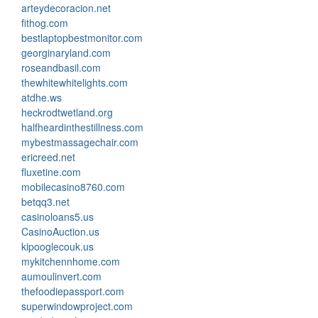
arteydecoracion.net
fithog.com
bestlaptopbestmonitor.com
georginaryland.com
roseandbasil.com
thewhitewhitelights.com
atdhe.ws
heckrodtwetland.org
halfheardinthestillness.com
mybestmassagechair.com
ericreed.net
fluxetine.com
mobilecasino8760.com
betqq3.net
casinoloans5.us
CasinoAuction.us
kipooglecouk.us
mykitchennhome.com
aumoulinvert.com
thefoodiepassport.com
superwindowproject.com